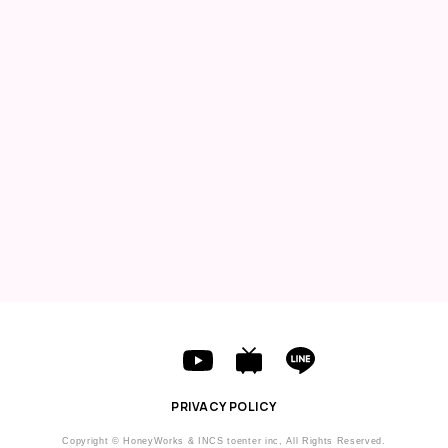
◆スペシャルイベント優先販売申込券(夜公演)封入
日程：2018年7月14日(土)
会場：舞浜アンフィシアター
出演：鈴村健一、豊崎愛生、戸松遥、阿澄佳奈 ほか
BACK
PRIVACY POLICY
Copyright © HoneyWorks & INCS toenter inc, All Rights Reserved.