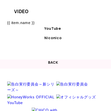
VIDEO
{{ item.name }}
YouTube
Niconico
BACK