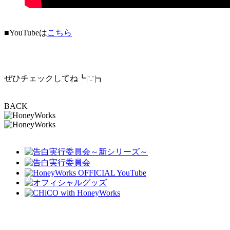
■YouTubeは
こちら
ぜひチェックしてね┗|∵|┓
BACK