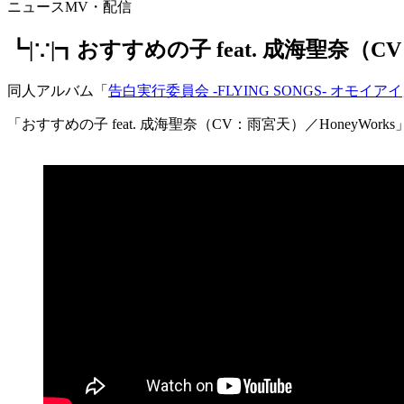
ニュース
MV・配信
┗|∵|┓おすすめの子 feat. 成海聖奈
同人アルバム「
告白実行委員会 -FLYING SONGS- オモイアイ
「おすすめの子 feat. 成海聖奈（CV：雨宮天）／HoneyW