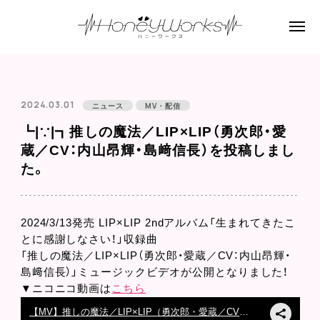
2024.03.01
ニュース
MV・配信
┗|∵|┓推しの魔法／LIP×LIP（勇次郎・愛
蔵／CV：内山昂輝・島﨑信長）を投稿しまし
た。
2024/3/13発売 LIP×LIP 2ndアルバム「生まれてきたこ
とに感謝しなさい！」収録曲
「推しの魔法／LIP×LIP（勇次郎・愛蔵／CV：内山昂輝・
島﨑信長）」ミュージックビデオが公開となりました！
▼ニコニコ動画は
こちら