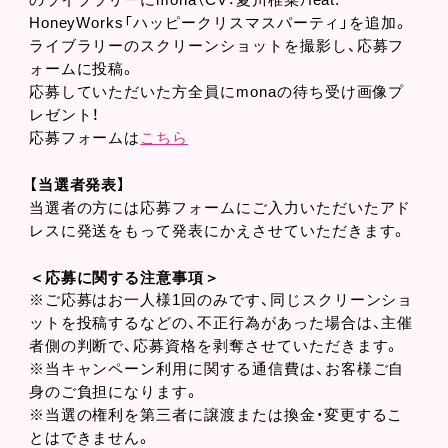
のライブラリーにmona（CV：夏川椎菜）feat.
HoneyWorks「ハッピークリスマスパーティ」を追加。
ライブラリーのスクリーンショットを撮影し、応募フ
ォームに投稿。
応募していただいた方全員にmonaの待ち受け画像プ
レゼント！
応募フォームは
こちら
【当選者発表】
当選者の方には応募フォームにご入力いただいたアド
レスに発送をもって発表にかえさせていただきます。
＜応募に関する注意事項＞
※ご応募はお一人様1回のみです、同じスクリーンショ
ットを投稿するなどの、不正行為があった場合は、主催
者側の判断で、応募資格を剥奪させていただきます。
※当キャンペーン利用に関する通信費は、お客様ご自
身のご負担になります。
※当選の権利を第三者に譲渡または換金・変更するこ
とはできません。