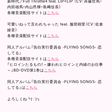
新時代／Full Throttle4 feat. LIP×LIP （CV：斉藤壮馬・
内田雄馬・内山昂輝・島﨑信長）
各種音楽配信サイトは
こちら
可愛いねって言われちゃった feat. 服部樹里（CV：佐倉
綾音）
各種音楽配信サイトは
こちら
同人アルバム『告白実行委員会 -FLYING SONGS- 恋
してる』
各種音楽配信サイトは
こちら
「ヒロインたるもの！～嫌われヒロインと内緒のお仕事
～」BD・DVD第1巻は
こちら
同人アルバム『告白実行委員会 -FLYING SONGS- 恋
してる』は
こちら
よろしくね┗|∵|┓