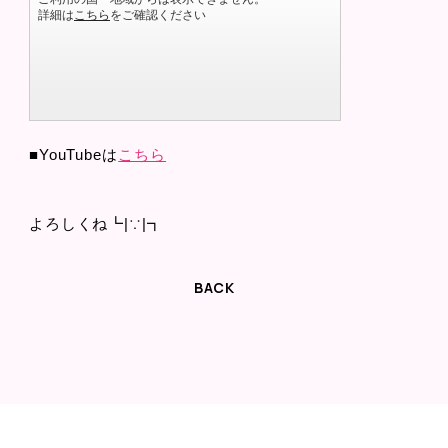
■YouTubeは
こちら
よろしくね┗|∵|┓
BACK