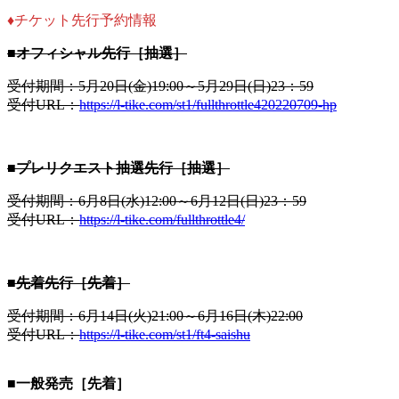
♦︎チケット先行予約情報
■オフィシャル先行［抽選］
受付期間：5月20日(金)19:00～5月29日(日)23：59
受付URL：
https://l-tike.com/st1/fullthrottle420220709-hp
■プレリクエスト抽選先行［抽選］
受付期間：6月8日(水)12:00～6月12日(日)23：59
受付URL：
https://l-tike.com/fullthrottle4/
■先着先行［先着］
受付期間：6月14日(火)21:00～6月16日(木)22:00
受付URL：
https://l-tike.com/st1/ft4-saishu
■一般発売［先着］