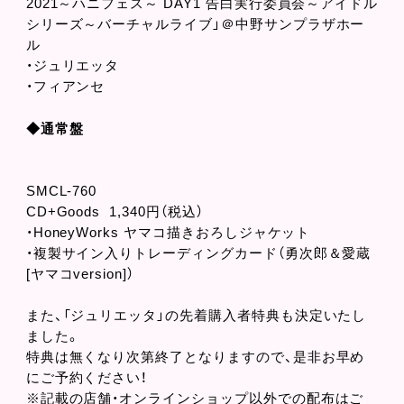
2021～ハニフェス～ DAY1 告白実行委員会～アイドル
シリーズ～バーチャルライブ」＠中野サンプラザホー
ル
・ジュリエッタ
・フィアンセ
◆通常盤
SMCL-760
CD+Goods 1,340円（税込）
・HoneyWorks ヤマコ描きおろしジャケット
・複製サイン入りトレーディングカード（勇次郎＆愛蔵
[ヤマコversion]）
また、「ジュリエッタ」の先着購入者特典も決定いたし
ました。
特典は無くなり次第終了となりますので、是非お早め
にご予約ください！
※記載の店舗・オンラインショップ以外での配布はご