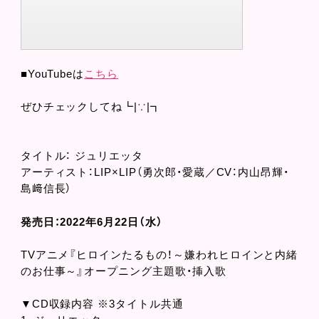
■YouTubeは
こちら
ぜひチェックしてね┗|∵|┓
タイトル： ジュリエッタ
アーティスト：LIP×LIP（勇次郎・愛蔵／CV：内山昂輝・
島﨑信長）
発売日：2022年6月22日（水）
TVアニメ『ヒロインたるもの！～嫌われヒロインと内緒
のお仕事～』オープニング主題歌・挿入歌
▼CD収録内容 ※3タイトル共通