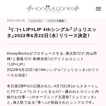
2022.06.06
ニュース
リリース関連
┗|∵|┓LIP×LIP 4thシングル「ジュリエッ
タ」2022年6月22日（水）リリース決定！
HoneyWorksがプロデュースする、勇次郎（CV：内山昂
輝）と愛蔵（CV：島﨑信長）のアイドルユニット
『LIP×LIP』
2022年6月22日（水）4thシングル「ジュリエッタ」のリリ
ースが決定！
本日第2弾PVの公開された、4月7日(木)からスタートし
たTVアニメ『ヒロインたるもの！～嫌われヒロインと内
緒のお仕事～』のオープニング主題歌「ジュリエッタ」
と、挿入歌である「青へ」が収録されたシングルです。