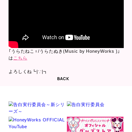
「うらたねこ♀/うらたぬき(Music by HoneyWorks )」
は
こちら
よろしくね┗|∵|┓
BACK