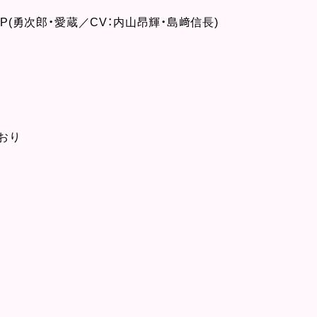
IP(勇次郎・愛蔵／CV：内山昂輝・島﨑信長)
おり