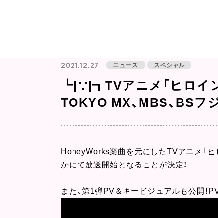
2021.12.27
ニュース
スペシャル
┗|∵|┓TVアニメ「ヒロ
TOKYO MX、MBS、B
HoneyWorks楽曲を元にしたTVアニメ「
かにて放送開始となることが決定！
また、第1弾PV＆キービジュアルも公開！P