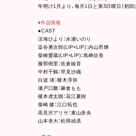
年明け1月より、毎月1日と第3日曜日（初
♦作品情報
●CAST
涼海ひより：水瀬いのり
染谷勇次郎(LIP×LIP)：内山昂輝
柴崎愛蔵(LIP×LIP)：島﨑信長
服部樹里：佐倉綾音
中村千鶴：早見沙織
白波 渚：榎木淳弥
瀬戸口雛：麻倉もも
榎本虎太朗：花江夏樹
柴崎 健：江口拓也
高見沢アリサ：東山奈央
山本幸大：松岡禎丞