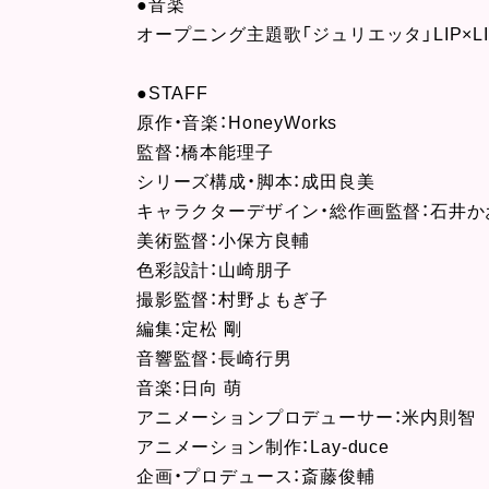
●音楽
オープニング主題歌「ジュリエッタ」LIP×L
●STAFF
原作・音楽：HoneyWorks
監督：橋本能理子
シリーズ構成・脚本：成田良美
キャラクターデザイン・総作画監督：石井か
美術監督：小保方良輔
色彩設計：山崎朋子
撮影監督：村野よもぎ子
編集：定松 剛
音響監督：長崎行男
音楽：日向 萌
アニメーションプロデューサー：米内則智
アニメーション制作：Lay-duce
企画・プロデュース：斎藤俊輔