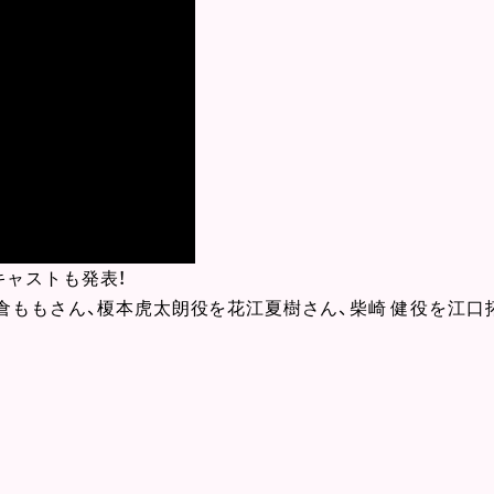
キャストも発表！
倉ももさん、榎本虎太朗役を花江夏樹さん、柴崎 健役を江口