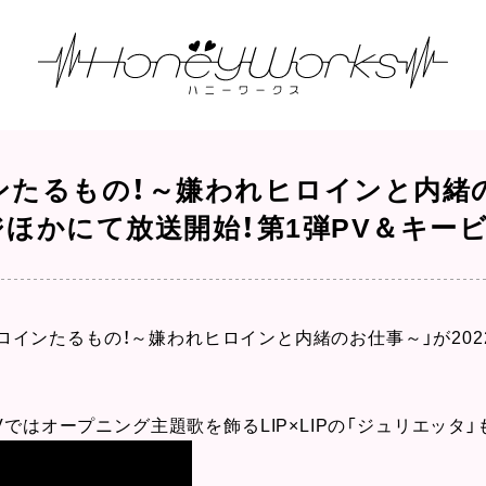
インたるもの！～嫌われヒロインと内緒の
Sフジほかにて放送開始！第1弾PV＆キ
ヒロインたるもの！～嫌われヒロインと内緒のお仕事～」が2022年
Vではオープニング主題歌を飾るLIP×LIPの「ジュリエッタ