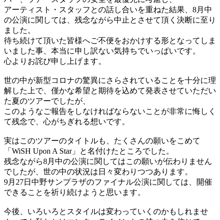
アーティスト・スタッフとの話し合いを重ねた結果、8月中
の公演に関しては、残念ながら中止とさせて頂く決断に至り
ました。
待ち続けて頂いた皆様へご不便をおかけする形となってしま
いました事、本当に申し訳ない気持ちでいっぱいです。
心よりお詫び申し上げます。
世の中が新型コロナの驚異にさらされていることを十分に理
解した上で、僅かな希望と期待を込めて発表させていただい
た夏のツアーでしたが、
このようなご報告をしなければならないことが非常に悔しく
て残念で、心がちぎれる想いです。
実はこのツアーのタイトルも、たくさんの願いをこめて
「WiSH Upon A Star」と名付けたところでした。
残念ながら8月中の公演に関してはこの願いが伝わりません
でしたが、世の中の状況は日々変わりつつあります。
9月27日中野サンプラザのファイナル公演に関しては、開催
できることを祈り続けようと思います。
今後、いろいろとスタイルは変わっていくのかもしれませ