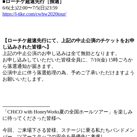
■ローチケ超速先行［抽選］
6/6(土)22:00〜7/5(日)23:59
https://l-tike.com/cwhw2020tour/
【ローチケ超速先行にて、上記の中止公演のチケットをお申
し込みされた皆様へ】
上記の中止公演のお申し込みは全て無効となります。
お申し込みしていただいた皆様全員に、7/10(金) 15時ごろか
ら落選通知が届きます。
公演中止に伴う落選処理の為、予めご了承いただけますよう
お願いいたします。
-------------------------------
「CHiCO with HoneyWorks夏の全国ホールツアー」を楽しみ
に待ってくださった皆様へ
今回、ご来場下さる皆様、ステージに乗る私たちバンドメン
バー、ツアースタッフの安全を最優先に考慮し、