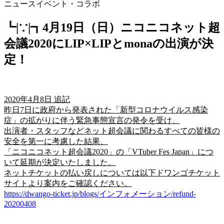
ニュース
イベント・コラボ
┗|∵|┓4月19日（日）ニコニコネット超
会議2020にLIP×LIPとmonaの出演が決
定！
2020年4月8日 追記
昨日7日に政府から発表された「新型コロナウイルス感染
症」の拡がりに伴う緊急事態宣言の発令を受け、
出演者・スタッフなどネット超会議に関わるすべての皆様の
安全を第一に考慮した結果、
「ニコニコネット超会議2020」の「VTuber Fes Japan」につ
いて延期が決定いたしました。
ネットチケットの払い戻しについては以下ドワンゴチケット
サイトより案内をご確認ください。
https://dwango-ticket.jp/blogs/インフォメーション/refund-
20200408