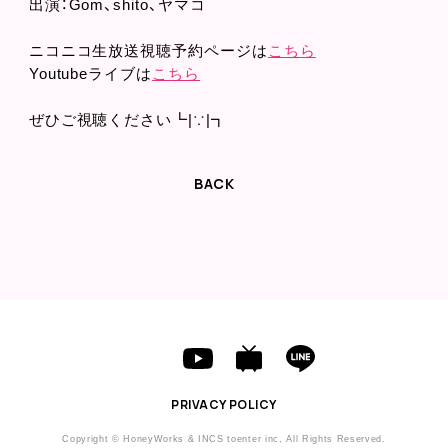
出演：Gom、shito、ヤマコ
ニコニコ生放送視聴予約ページは
こちら
Youtubeライブは
こちら
ぜひご視聴ください┗|∵|┓
BACK
PRIVACY POLICY
Copyright © HoneyWorks & INCS toenter inc, All Rights Reserved.