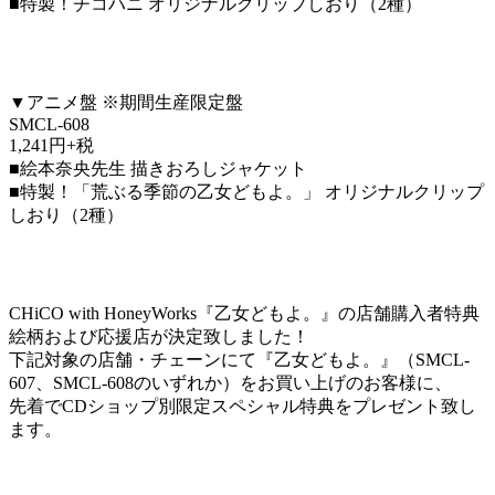
■特製！チコハニ オリジナルクリップしおり（2種）
▼アニメ盤 ※期間生産限定盤
SMCL-608
1,241円+税
■絵本奈央先生 描きおろしジャケット
■特製！「荒ぶる季節の乙女どもよ。」 オリジナルクリップ
しおり（2種）
CHiCO with HoneyWorks『乙女どもよ。』の店舗購入者特典
絵柄および応援店が決定致しました！
下記対象の店舗・チェーンにて『乙女どもよ。』（SMCL-
607、SMCL-608のいずれか）をお買い上げのお客様に、
先着でCDショップ別限定スペシャル特典をプレゼント致し
ます。