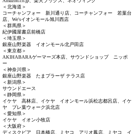
Amazon.co.jp、楽天ブックス、ネオウィング
＜北海道＞
コーチャンフォー 新川通り店、コーチャンフォー 若葉台
店、We'sイオンモール旭川西店
＜群馬県＞
紀伊國屋書店前橋店
＜埼玉県＞
銀座山野楽器 イオンモール北戸田店
＜東京都＞
AKIHABARAゲーマーズ本店、サウンドショップ ニッポ
ー
＜神奈川県＞
銀座山野楽器 たまプラーザ テラス店
＜新潟県＞
サウンドエース
＜静岡県＞
イケヤ 高林店、イケヤ イオンモール浜松志都呂店、イケ
ヤ プレ葉ウォーク浜北店
＜愛知県＞
イケヤ イオン小牧店
＜大阪府＞
ディスクピア 日本橋店、ミヤコ アリオ鳳店、ミヤコ イ