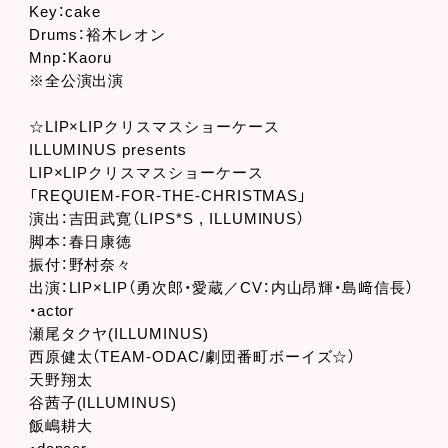
Key：cake
Drums：裕木レオン
Mnp：Kaoru
※全公演出演
☆LIP×LIPクリスマスショーケース
ILLUMINUS presents
LIP×LIPクリスマスショーケース
「REQUIEM-FOR-THE-CHRISTMAS」
演出：吉田武寛（LIPS*S , ILLUMINUS）
脚本：春日康徳
振付：野村奈々
出演：LIP×LIP（勇次郎・愛蔵／CV：内山昂輝・島﨑信長）
・actor
瀬尾タクヤ(ILLUMINUS)
西原健太（TEAM-ODAC/劇団番町ボーイズ☆）
天野翔太
谷茜子(ILLUMINUS)
飯嶋耕大