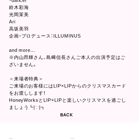
・dancer
鈴木彩海
光岡茉美
Ari
高坂美羽
企画・プロデュース：ILLUMINUS
and more...
※内山昂輝さん、島﨑信長さんご本人の出演予定はご
ざいません。
＜来場者特典＞
ご来場のお客様にはLIP×LIPからのクリスマスカード
をお渡しします！
HoneyWorksとLIP×LIPと楽しいクリスマスを過ごし
ましょう┗|∵|┓
BACK