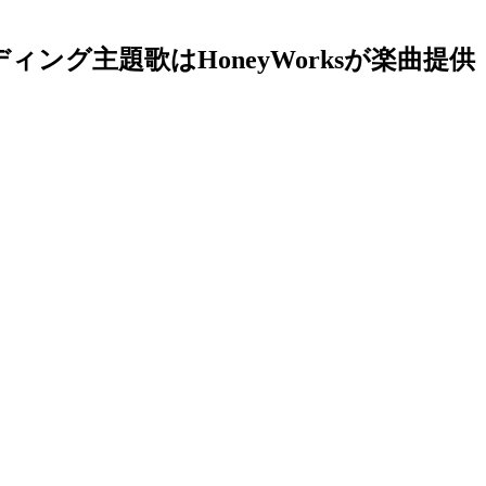
グ主題歌はHoneyWorksが楽曲提供