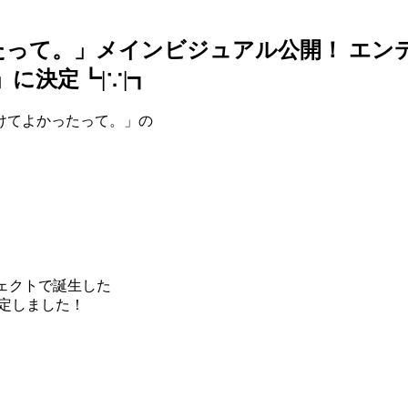
て。」メインビジュアル公開！ エンディン
に決定┗|∵|┓
けてよかったって。」の
ジェクトで誕生した
決定しました！