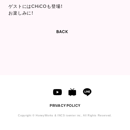
ゲストにはCHiCOも登場！
お楽しみに！
BACK
PRIVACY POLICY
Copyright © HoneyWorks & INCS toenter inc, All Rights Reserved.