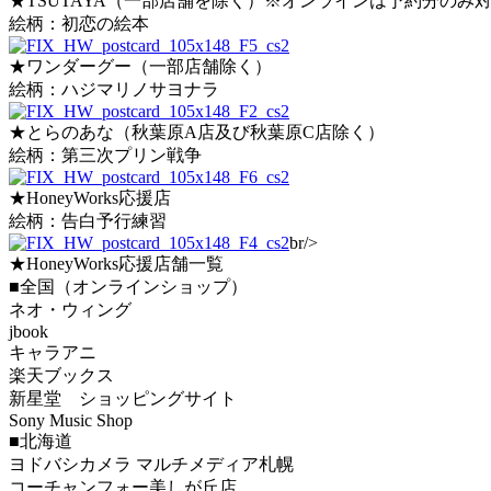
★TSUTAYA（一部店舗を除く）※オンラインは予約分のみ
絵柄：初恋の絵本
★ワンダーグー（一部店舗除く）
絵柄：ハジマリノサヨナラ
★とらのあな（秋葉原A店及び秋葉原C店除く）
絵柄：第三次プリン戦争
★HoneyWorks応援店
絵柄：告白予行練習
br/>
★HoneyWorks応援店舗一覧
■全国（オンラインショップ）
ネオ・ウィング
jbook
キャラアニ
楽天ブックス
新星堂 ショッピングサイト
Sony Music Shop
■北海道
ヨドバシカメラ マルチメディア札幌
コーチャンフォー美しが丘店