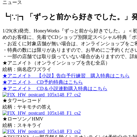
ニュース
┗|∵|┓「ずっと前から好きでした。」
1/29(水)発売、HoneyWorks『ずっと前から好きでした。』＜
めのお客様に、先着でCDショップ別限定スペシャル特典「
・お近くに対象店舗が無い場合は、オンラインショップをご
・特典の数には限りがありますので、お早めにご予約くださ
・一部の店舗では取り扱っていない場合がありますので、詳
★アニメイト（オンラインショップを含む全店）
絵柄：病名恋ワズライ
★アニメイト 【小説】告白予行練習 購入特典はこちら
★アニメイト CD予約特典はこちら
★アニメイト CD＆小説連動購入特典はこちら
★タワーレコード
絵柄：ヤキモチの答え
★ローソン／HMV
絵柄：スキキライ