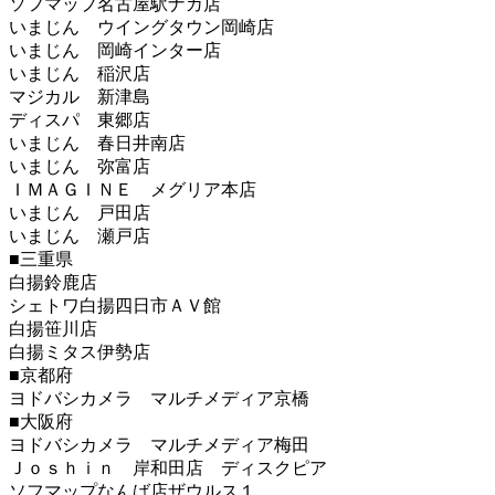
ソフマップ名古屋駅ナカ店
いまじん ウイングタウン岡崎店
いまじん 岡崎インター店
いまじん 稲沢店
マジカル 新津島
ディスパ 東郷店
いまじん 春日井南店
いまじん 弥富店
ＩＭＡＧＩＮＥ メグリア本店
いまじん 戸田店
いまじん 瀬戸店
■三重県
白揚鈴鹿店
シェトワ白揚四日市ＡＶ館
白揚笹川店
白揚ミタス伊勢店
■京都府
ヨドバシカメラ マルチメディア京橋
■大阪府
ヨドバシカメラ マルチメディア梅田
Ｊｏｓｈｉｎ 岸和田店 ディスクピア
ソフマップなんば店ザウルス１