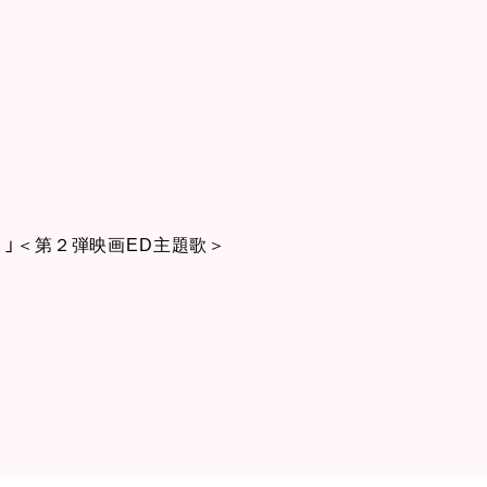
った。」＜第２弾映画ED主題歌＞