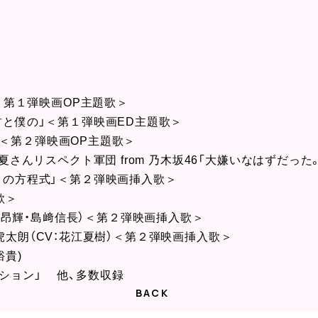
咲け」＜第１弾映画OP主題歌＞
分一秒君と僕の」＜第１弾映画ED主題歌＞
ンパイ。」＜第２弾映画OP主題歌＞
団 + 真夏さんリスペクト軍団 from 乃木坂46「大嫌いなはずだ
きと好きの方程式」＜第２弾映画挿入歌＞
歌＞
：内山昂輝・島﨑信長）＜第２弾映画挿入歌＞
at. 榎本虎太朗（CV：花江夏樹）＜第２弾映画挿入歌＞
裕貴)
ション」 他、多数収録
BACK