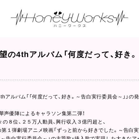
日、待望の4thアルバム「何度だって、好
s待望の4thアルバム「「何度だって、好き。～告白実行委員会～」」
華声優陣によるキャラソン集第二弾！
々の８位、２５万人動員、興行収入３億円超と、
音楽の第１弾劇場アニメ映画「ずっと前から好きでした。～告白実
。～告白実行委員会～」の主題歌・挿入歌で実現した大きな