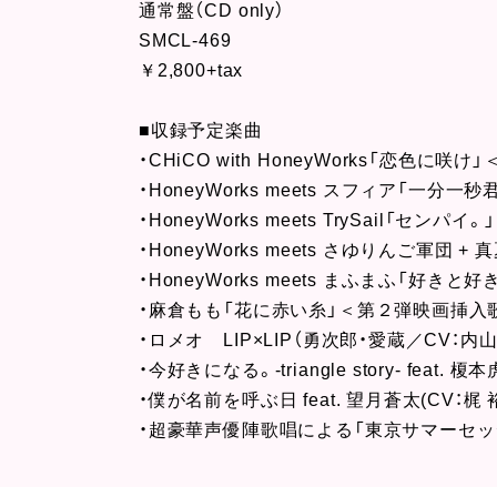
通常盤（CD only）
SMCL-469
￥2,800+tax
■収録予定楽曲
・CHiCO with HoneyWorks「恋色に
・HoneyWorks meets スフィア「一
・HoneyWorks meets TrySail「セ
・HoneyWorks meets さゆりんご軍
・HoneyWorks meets まふまふ「好
・麻倉もも「花に赤い糸」＜第２弾映画挿入
・ロメオ LIP×LIP（勇次郎・愛蔵／CV
・今好きになる。‐triangle story‐ fe
・僕が名前を呼ぶ日 feat. 望月蒼太(CV：梶 
・超豪華声優陣歌唱による「東京サマーセッ