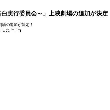
～告白実行委員会～」上映劇場の追加が決定
劇場の追加が決定！
た┗|∵|┓