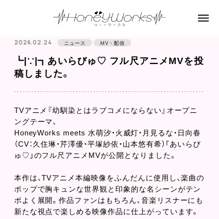
2026.02.24
ニュース
MV・配信
┗|∵|┓あいらびゅ♡ フル尺アニメMVを投
稿しました。
TVアニメ『幼馴染とはラブコメにならない』オープニ
ングテーマ、
HoneyWorks meets 水萌汐・火威灯・月見るな・日向春
（CV：久住琳・芹澤優・平塚紗依・山本悠有希）「あいらび
ゅ♡」のフル尺アニメMVが公開となりました。
本作は、TVアニメ本編映像をふんだんに使用し、楽曲の
ポップで胸キュンな世界観と印象的な名シーンがテン
ポよく展開。作品ファンはもちろん、音楽リスナーにも
新たな視点で楽しめる映像作品に仕上がっています。