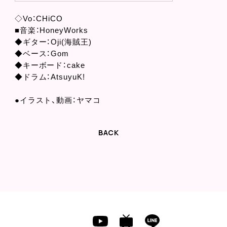
◇Vo：CHiCO
■音楽：HoneyWorks
◆ギター：Oji(海賊王)
◆ベース：Gom
◆キーボード：cake
◆ドラム：AtsuyuK!
●イラスト、動画：ヤマコ
BACK