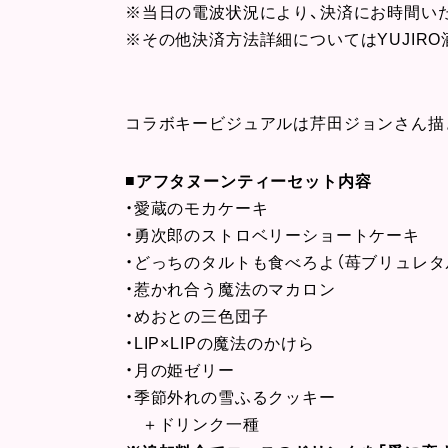
※当日の電波状況により、決済にお時間い
※その他決済方法詳細についてはYUJIRO
コラボキービジュアルは芹田ジョンさん描
■
アフタヌーンティーセット内容
・愛蔵のモカケーキ
・勇次郎のストロベリーショートケーキ
・どっちのタルトも食べろよ（苺ブリュレタ
・惹かれ合う魔法のマカロン
・めおとの三色団子
・LIP×LIPの魔法のかけら
・月の姫ゼリー
・季節外れの雪ふるクッキー
＋ドリンク一種