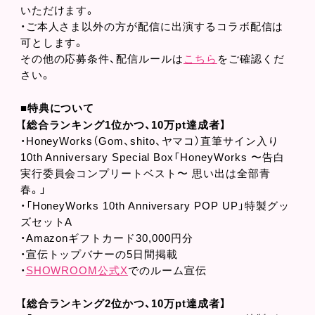
いただけます。
・ご本人さま以外の方が配信に出演するコラボ配信は
可とします。
その他の応募条件、配信ルールは
こちら
をご確認くだ
さい。
■特典について
【総合ランキング1位かつ、10万pt達成者】
・HoneyWorks（Gom、shito、ヤマコ）直筆サイン入り
10th Anniversary Special Box「HoneyWorks 〜告白
実行委員会コンプリートベスト〜 思い出は全部青
春。」
・「HoneyWorks 10th Anniversary POP UP」特製グッ
ズセットA
・Amazonギフトカード30,000円分
・宣伝トップバナーの5日間掲載
・
SHOWROOM公式X
でのルーム宣伝
【総合ランキング2位かつ、10万pt達成者】