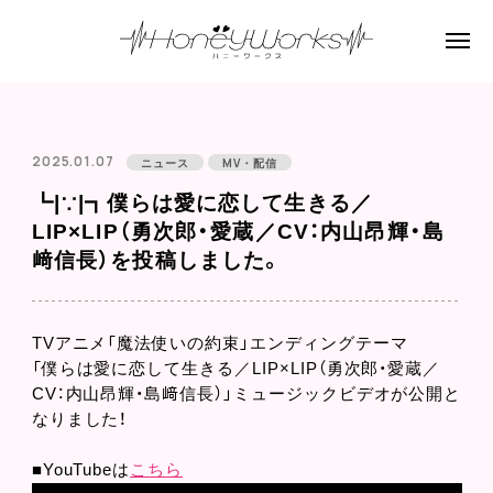
2025.01.07
ニュース
MV・配信
┗|∵|┓僕らは愛に恋して生きる／
LIP×LIP（勇次郎・愛蔵／CV：内山昂輝・島
﨑信長）を投稿しました。
TVアニメ「魔法使いの約束」エンディングテーマ
「僕らは愛に恋して生きる／LIP×LIP（勇次郎・愛蔵／
CV：内山昂輝・島﨑信長）」ミュージックビデオが公開と
なりました！
■YouTubeは
こちら