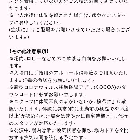
スクを着用していない方のご入場はお断りさせていた
だきます。
※ご入場後に体調を崩された場合は、速やかにスタッ
フにお申し出ください。
(症状によりご退場をお願いさせていただく場合もござ
います。)
【その他注意事項】
※場内、ロビーなどでのご歓談は⾃粛をお願いいたし
ます。
※⼊場⼝に⼿指⽤のアルコール消毒液をご⽤意いたし
ます。消毒の徹底をお願いいたします。
※新型コロナウィルス接触確認アプリ(COCOA)のダ
ウンロードに必ずお願い致します。
※スタッフに体調不良の者がいないか、検温により確
認いたします。体調に異常(特に出勤前の検温で37.5度
以上)が認められた場合は速やかに⾃宅待機とし、代⾏
のスタッフが対応いたします。
※公演中、場内は常に換気状態を保ち、場内ドアを全開
放する換気時間を設ける予定です。