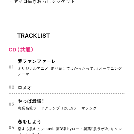
・ヤマコ描きおろしジャケット
TRACKLIST
CD（共通）
夢ファンファーレ
オリジナルアニメ『走り続けてよかったって。』オープニング
テーマ
ロメオ
やっぱ最強！
商業高校フードグランプリ2019テーマソング
恋をしよう
恋する肌キュンmovie第3弾 byロート製薬「肌ラボ®」キャン