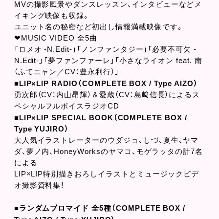
MVの撮影風景やダンスレッスン、インタビューなどメ
イキング映像も収録。
ユニット名の秘密など初出し情報満載映像です。
❤MUSIC VIDEO 全5曲
「ロメオ -N.Edit-」「ノンファンタジー」「必要不可欠 -
N.Edit-」「夢ファンファーレ」「小さなライオン feat. 南
（ふてニャン／CV：豊永利行）」
■LIP×LIP RADIO（COMPLETE BOX / Type AIZO）
勇次郎（CV：内山昂輝）＆愛蔵（CV：島﨑信長）によるス
ペシャルフルボイスラジオCD
■LIP×LIP SPECIAL BOOK（COMPLETE BOX /
Type YUJIRO）
大人気イラストレーターのウダジョ、しづ、夏生、ヤマ
ダ、夢ノ内、HoneyWorksのヤマコ、モゲラッタの計7名
による
LIP×LIP特別描きおろしイラストとミュージックビデ
オ撮影資料集！
■ランダムブロマイド 全5種（COMPLETE BOX /