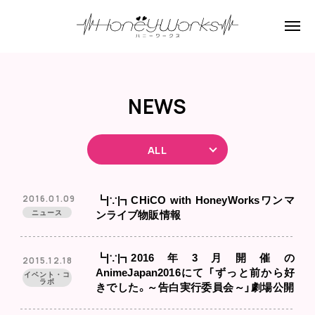
NEWS
ALL
2016.01.09
┗|∵|┓CHiCO with HoneyWorksワンマ
ニュース
ンライブ物販情報
┗|∵|┓2016年3月開催の
2015.12.18
AnimeJapan2016にて 「ずっと前から好
イベント・コ
ラボ
きでした。～告白実行委員会～」劇場公開
直前イベント開催決定！